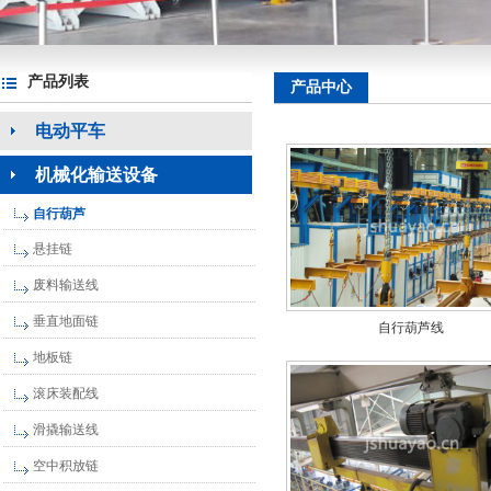
产品列表
产品中心
电动平车
机械化输送设备
自行葫芦
悬挂链
废料输送线
垂直地面链
自行葫芦线
地板链
滚床装配线
滑撬输送线
空中积放链